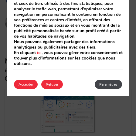
et ceux de tiers utilisés à des fins statistiques, pour
analyser le trafic web, permettant d'optimiser votre
navigation en personnalisant le contenu en fonction de
Pau Siquier
vos préférences et centres d'intérêt, en offrant des
fonctions de médias sociaux et en vous montrant de la
27/07/2021
publicité personnalisée basée sur un profil créé à partir
de vos habitudes de navigation.
Nous pouvons également partager des informations
analytiques ou publicitaires avec des tiers.
En cliquant
ici
, vous pouvez gérer votre consentement et
trouver plus d'informations sur les cookies que nous
Mirai s’intègre à Veetal pour vous
utilisons.
aider à contrôler votre parité sur
Google Hotel Ads
Accepter
Refuser
Paramètres