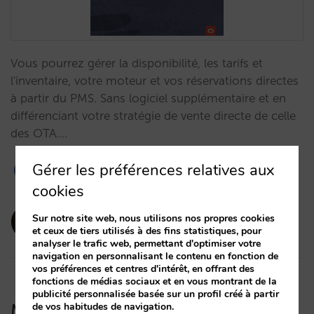
Vous pourrez gérer la disponibilité, les tarifs et
l'inventaire, votre moteur et vos réservations directes
à partir du PMS. Sans logiciel supplémentaire et en
différenciant votre stratégie de vente directe de celle
des OTA.…
Gérer les préférences relatives aux
cookies
amaialopez
Sur notre site web, nous utilisons nos propres cookies
et ceux de tiers utilisés à des fins statistiques, pour
22/10/2024
analyser le trafic web, permettant d'optimiser votre
navigation en personnalisant le contenu en fonction de
vos préférences et centres d'intérêt, en offrant des
fonctions de médias sociaux et en vous montrant de la
publicité personnalisée basée sur un profil créé à partir
de vos habitudes de navigation.
Mirai s’intègre avec Cloudbeds, la