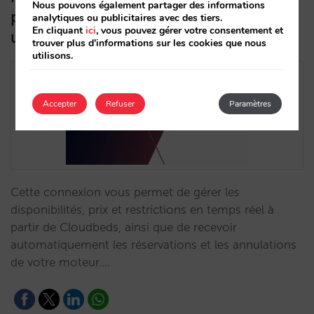
Nous pouvons également partager des informations
plateforme de gestion hôtelière
analytiques ou publicitaires avec des tiers.
En cliquant
ici
, vous pouvez gérer votre consentement et
unifiée
trouver plus d'informations sur les cookies que nous
utilisons.
Accepter
Refuser
Paramètres
Cette connexion vous permet de gérer les
disponibilités, prix et restrictions en temps réel à
partir de Cloudbeds, ainsi que de recevoir
automatiquement les réservations et les annulations
de votre moteur.…