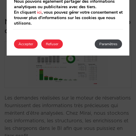
Nous pouvons également partager des informations
analytiques ou publicitaires avec des tiers.
En cliquant
ici
, vous pouvez gérer votre consentement et
trouver plus d'informations sur les cookies que nous
Nouveau rapport sur la demande web
utilisons.
dans notre BI
Accepter
Refuser
Paramètres
Les demandes réalisées sur le moteur de réservations
fournissent des informations très précieuses qui
méritent d'être analysées. Chez Mirai, nous stockons
ces informations, les structurons, les enrichissons et
les chargeons dans le BI afin que vous puissiez en
tirer profit.…