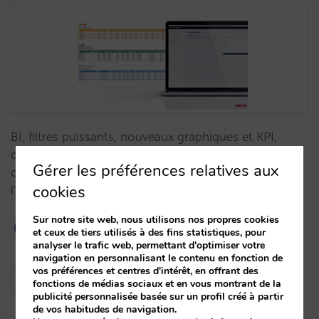
BI, filtres puissants, nouveaux graphiques et KPI,
choix de modèles d’attribution… Optimisez vos
Gérer les préférences relatives aux
campagnes metasearch au moyen de toute
cookies
l’information qui est à votre portée.…
Sur notre site web, nous utilisons nos propres cookies
et ceux de tiers utilisés à des fins statistiques, pour
analyser le trafic web, permettant d'optimiser votre
navigation en personnalisant le contenu en fonction de
vos préférences et centres d'intérêt, en offrant des
Fran Diéguez
fonctions de médias sociaux et en vous montrant de la
24/05/2022
publicité personnalisée basée sur un profil créé à partir
de vos habitudes de navigation.