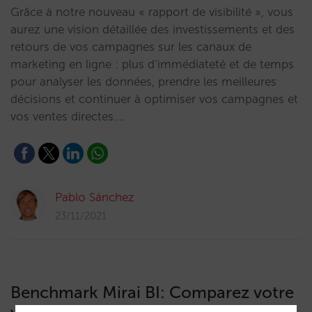
Grâce à notre nouveau « rapport de visibilité », vous
aurez une vision détaillée des investissements et des
retours de vos campagnes sur les canaux de
marketing en ligne : plus d’immédiateté et de temps
pour analyser les données, prendre les meilleures
décisions et continuer à optimiser vos campagnes et
vos ventes directes.…
Pablo Sánchez
23/11/2021
Benchmark Mirai BI: Comparez votre