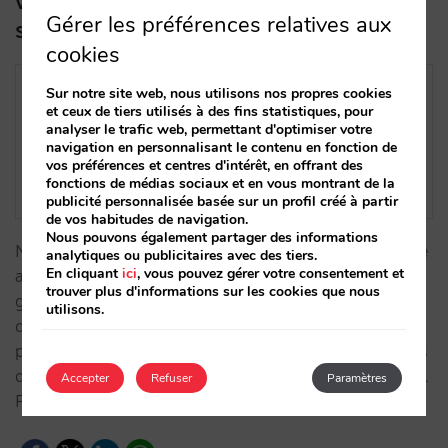
vente directe à celle d’hôtels
Gérer les préférences relatives aux
similaires
cookies
Sur notre site web, nous utilisons nos propres cookies
et ceux de tiers utilisés à des fins statistiques, pour
analyser le trafic web, permettant d'optimiser votre
navigation en personnalisant le contenu en fonction de
vos préférences et centres d'intérêt, en offrant des
fonctions de médias sociaux et en vous montrant de la
publicité personnalisée basée sur un profil créé à partir
de vos habitudes de navigation.
Nous pouvons également partager des informations
Nous améliorons notre outil de Business Intelligence
analytiques ou publicitaires avec des tiers.
En cliquant
ici
, vous pouvez gérer votre consentement et
avec la possibilité de comparer votre hôtel à un
trouver plus d'informations sur les cookies que nous
groupe d’hôtels similaire afin que vous puissiez
utilisons.
détecter des aspects concrets présentant un
potentiel d’amélioration. Inclus pour tous nos clients
des moteurs de recherche et accessible via l’extranet.
Accepter
Refuser
Paramètres
Profitez-en !…