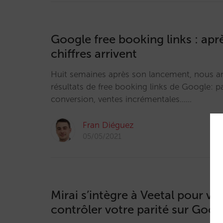
Google free booking links : après
chiffres arrivent
Huit semaines après son lancement, nous an
résultats de free booking links de Google: pa
conversion, ventes incrémentales……
Fran Diéguez
05/05/2021
Mirai s’intègre à Veetal pour vo
contrôler votre parité sur Goog