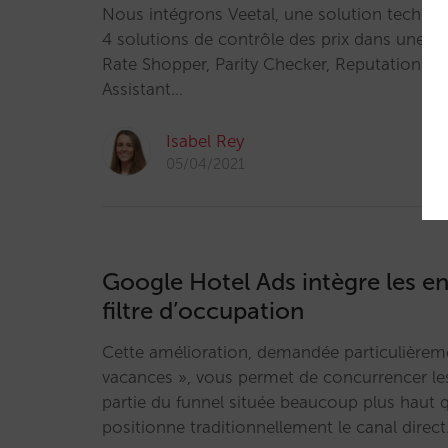
Nous intégrons Veetal, une solution techno
4 solutions de contrôle des prix dans une seu
Rate Shopper, Parity Checker, Reputation Mo
Assistant…
Isabel Rey
05/04/2021
Google Hotel Ads intègre les en
filtre d’occupation
Cette amélioration, demandée particulièrem
vacances », vous permet de concurrencer l
partie du funnel située beaucoup plus haut q
positionne traditionnellement le canal direct