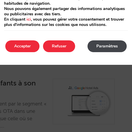
habitudes de navigation.
logique qui propose
Nous pouvons également partager des informations analytiques
le application :
ou publicitaires avec des tiers.
nitor et Veetal
En cliquant
ici
, vous pouvez gérer votre consentement et trouver
plus d'informations sur les cookies que nous utilisons.
Accepter
Refuser
Paramètres
fants à son
ent par le segment «
es OTA dans une
ue celle où se
.…