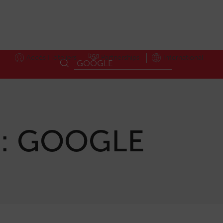
Accès Hôteliers
Partnerships
International
 :
GOOGLE