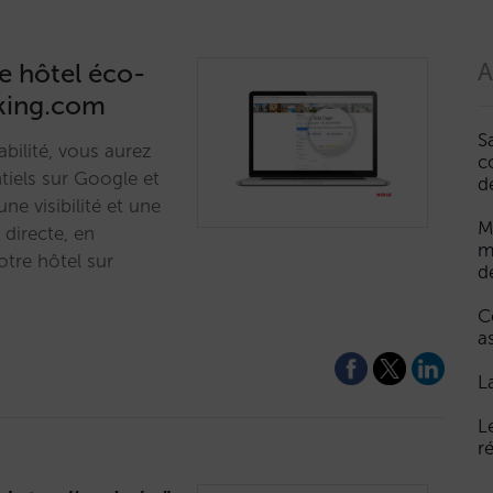
e hôtel éco-
A
oking.com
S
bilité, vous aurez
c
ntiels sur Google et
d
e visibilité et une
M
directe, en
m
tre hôtel sur
d
C
a
L
L
r